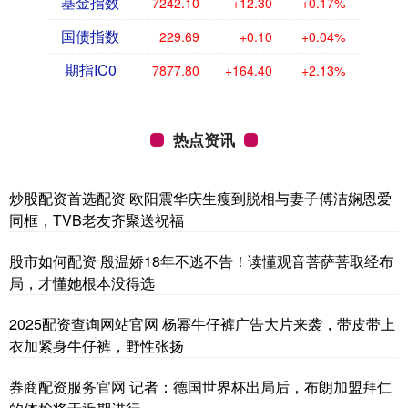
基金指数
7242.10
+12.30
+0.17%
国债指数
229.69
+0.10
+0.04%
期指IC0
7877.80
+164.40
+2.13%
热点资讯
炒股配资首选配资 欧阳震华庆生瘦到脱相与妻子傅洁娴恩爱
同框，TVB老友齐聚送祝福
股市如何配资 殷温娇18年不逃不告！读懂观音菩萨菩取经布
局，才懂她根本没得选
2025配资查询网站官网 杨幂牛仔裤广告大片来袭，带皮带上
衣加紧身牛仔裤，野性张扬
券商配资服务官网 记者：德国世界杯出局后，布朗加盟拜仁