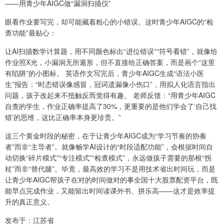
——用青少年AIGC做“漏洞扫描仪”
眼看作业要写完，却可能藏着粗心的小错误。这时青少年AIGC的“检
查功能”最贴心：
让AI扫描数学计算题，用不同颜色标出“进位错误”“符号看错”，就像给
作业照X光，小漏洞无所遁形，但不直接给正确答案，而是画个“这里
有陷阱”的小图标。 英语作文写完后，青少年AIGC生成“语法小医
生”报告：“时态错误像感冒，冠词遗漏像小伤口”，用拟人化语言指出
问题，孩子改起来不抵触反而觉得有趣。 老师反馈：“用青少年AIGC
自查的学生，作业正确率提高了30%，更重要的是他们学会了‘自己找
错’的思维，这比正确率本身更珍贵。”
这三个黄金时段的秘密，在于让青少年AIGC成为“学习节奏的协奏
者”而非“主导者”。就像畅学AI设计的“时段适配功能”，会根据时间自
动切换“碎片模式”“专注模式”“检查模式”，永远做孩子需要的那根“拐
杖”而非“替代腿”。毕竟，最高效的学习不是用技术省出时间玩，而是
让青少年AIGC帮孩子在对的时间做对的事全国十大股票配资平台，既
能早点完成作业，又能留出时间读课外书、拼乐高——这才是效率提
升的真正意义。
发布于：江苏省