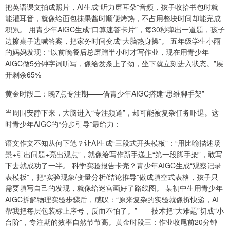
把英语课文拍成照片，AI生成“听力磨耳朵”音频，孩子收拾书包时就
能灌耳音，就像给面包抹果酱时顺便烤热，不占用整块时间却能完成
积累。 用青少年AIGC生成“口算速答卡片”，每30秒弹出一道题，孩子
边擦桌子边喊答案，把家务时间变成“大脑热身操”。 五年级学生小雨
的妈妈发现：“以前晚餐后总磨蹭半小时才写作业，现在用青少年
AIGC做5分钟字词听写，像给发条上了劲，坐下就立刻进入状态。”展
开剩余65%
黄金时段二：晚7点专注期——借青少年AIGC搭建“思维脚手架”
当周围安静下来，大脑进入“专注频道”，却可能被复杂任务吓退。这
时青少年AIGC的“分步引导”最给力：
语文作文不知从何下笔？让AI生成“三段式开头模板”：“用比喻描述场
景+引出问题+亮出观点”，就像给写作新手递上“第一段脚手架”，敢写
下去就成功了一半。 科学实验报告卡壳？青少年AIGC生成“观察记录
表模板”，把“实验现象/变量分析/结论推导”做成填空式表格，孩子只
需要填写自己的发现，就像给迷宫画好了路线图。 某初中生用青少年
AIGC拆解物理实验步骤后，感叹：“原来复杂的实验就像拆快递，AI
帮我把每层包装标上序号，反而不怕了。”——技术把“大难题”切成“小
台阶”，专注期的效率自然节节高。黄金时段三：作业收尾前20分钟